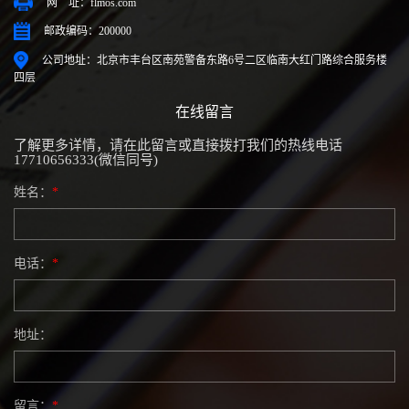
网 址：flmos.com
邮政编码：200000
公司地址：北京市丰台区南苑警备东路6号二区临南大红门路综合服务楼
四层
在线留言
了解更多详情，请在此留言或直接拨打我们的热线电话
17710656333(微信同号)
姓名：
*
电话：
*
地址：
留言：
*