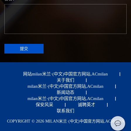
提交
网站milan米兰·(中文)中国官方网站,ACmilan
关于我们
milan米兰·(中文)中国官方网站,ACmilan
新闻动态
milan米兰·(中文)中国官方网站,ACmilan
保安风采
诚聘英才
联系我们
COPYRIGHT © 2026 MILAN米兰·(中文)中国官方网站,ACMILAN