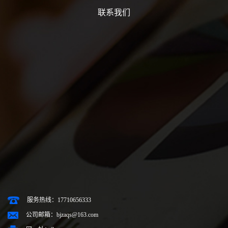
联系我们
服务热线：17710656333
公司邮箱：bjzaqs@163.com