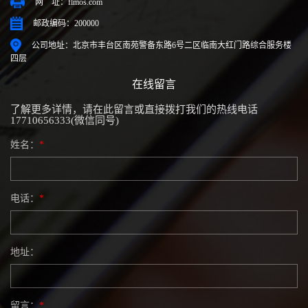
网 址：flmos.com
邮政编码：200000
公司地址：北京市丰台区南苑警备东路6号二区临南大红门路综合服务楼
四层
在线留言
了解更多详情，请在此留言或直接拨打我们的热线电话
17710656333(微信同号)
姓名：
*
电话：
*
地址：
留言：
*