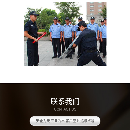
联系
我们
CONTACT US
安全为天 专业为本 客户至上 追求卓越