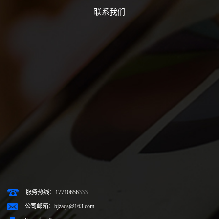
联系我们
服务热线：17710656333
公司邮箱：bjzaqs@163.com