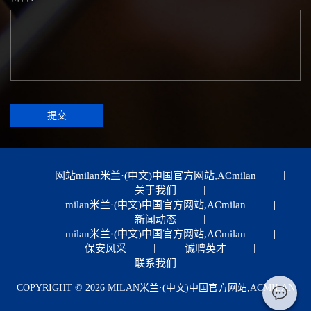
提交
网站milan米兰·(中文)中国官方网站,ACmilan
关于我们
milan米兰·(中文)中国官方网站,ACmilan
新闻动态
milan米兰·(中文)中国官方网站,ACmilan
保安风采
诚聘英才
联系我们
COPYRIGHT © 2026 MILAN米兰·(中文)中国官方网站,ACMILAN