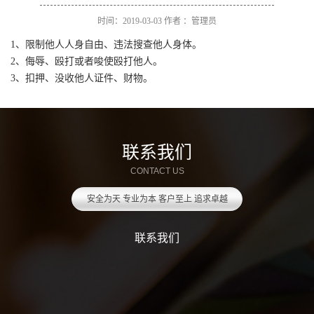
时间：2019-03-03 作者 ：管理员
1、限制他人人身自由、违法搜查他人身体。
2、侮辱、殴打或者唆使殴打他人。
3、扣押、没收他人证件、财物。
联系
我们
CONTACT US
安全为天 专业为本 客户至上 追求卓越
联系我们