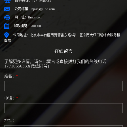
服务热线：17710656333
公司邮箱：bjzaqs@163.com
网 址：flmos.com
邮政编码：200000
公司地址：北京市丰台区南苑警备东路6号二区临南大红门路综合服务楼
四层
在线留言
了解更多详情，请在此留言或直接拨打我们的热线电话
17710656333(微信同号)
姓名：
*
电话：
*
地址：