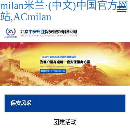
milan米兰·(中文)中国官方网
站,ACmilan
保安风采
团建活动