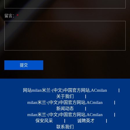
留言：
*
提交
网站milan米兰·(中文)中国官方网站,ACmilan
关于我们
milan米兰·(中文)中国官方网站,ACmilan
新闻动态
milan米兰·(中文)中国官方网站,ACmilan
保安风采
诚聘英才
联系我们