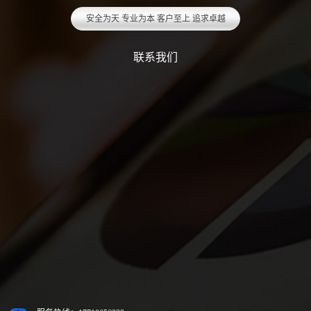
安全为天 专业为本 客户至上 追求卓越
联系我们