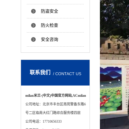
防盗安全
防火检查
安全咨询
联系我们
/ CONTACT US
milan米兰·(中文)中国官方网站,ACmilan
公司地址：北京市丰台区南苑警备东路6
号二区临南大红门路综合服务楼四层
公司电话：17710656333