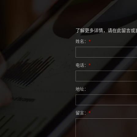
了解更多详情，请在此留言或直接拨
姓名：
*
电话：
*
地址：
留言：
*