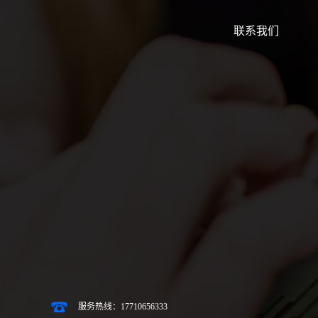
联系我们
服务热线：17710656333