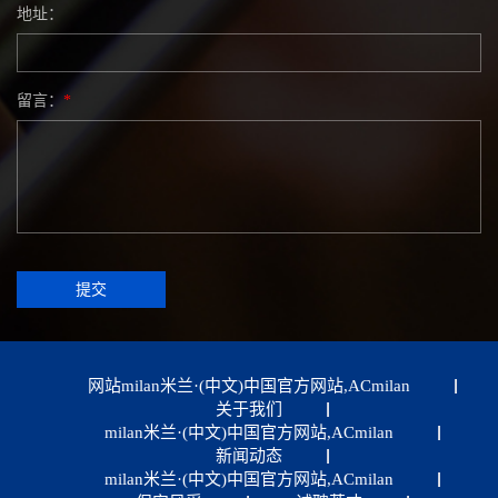
地址：
留言：
*
提交
网站milan米兰·(中文)中国官方网站,ACmilan
关于我们
milan米兰·(中文)中国官方网站,ACmilan
新闻动态
milan米兰·(中文)中国官方网站,ACmilan