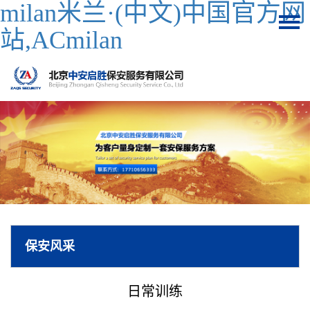
milan米兰·(中文)中国官方网
站,ACmilan
保安风采
日常训练